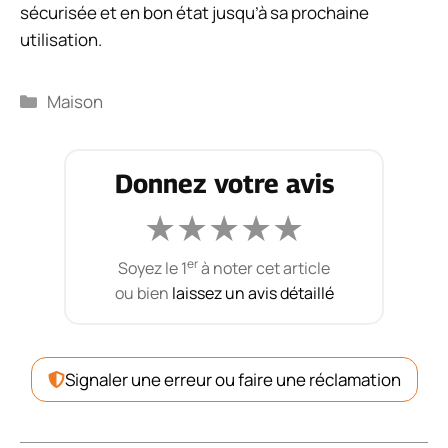
sécurisée et en bon état jusqu’à sa prochaine
utilisation.
Catégories
Maison
Donnez votre avis
★
★
★
★
★
er
Soyez le 1
à noter cet article
ou bien
laissez un avis détaillé
Signaler une erreur ou faire une réclamation