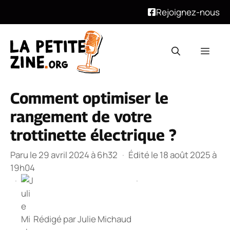
Rejoignez-nous
Aller
au
Men
contenu
Comment optimiser le
rangement de votre
trottinette électrique ?
Paru le 29 avril 2024 à 6h32
·
Édité le 18 août 2025 à
19h04
·
·
Rédigé par
Julie Michaud