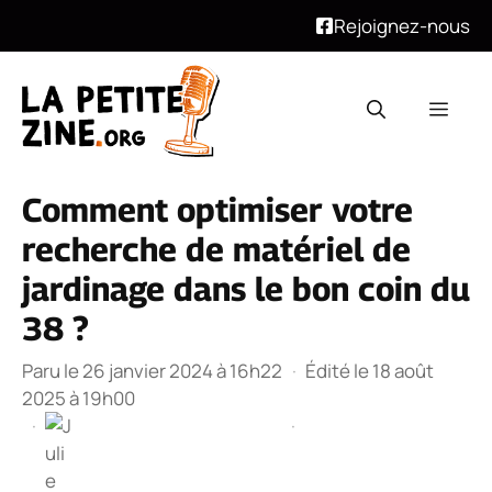
Rejoignez-nous
Aller
au
Men
contenu
Comment optimiser votre
recherche de matériel de
jardinage dans le bon coin du
38 ?
Paru le 26 janvier 2024 à 16h22
·
Édité le 18 août
2025 à 19h00
·
·