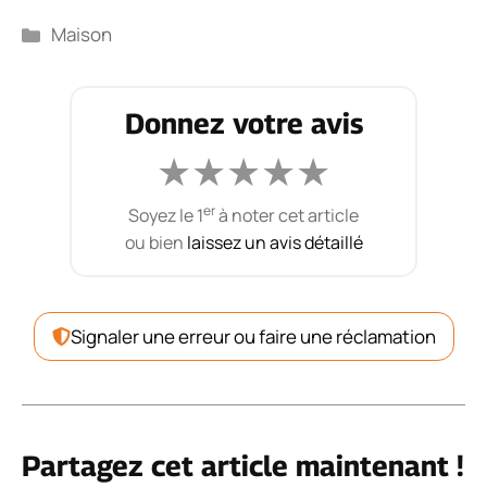
Catégories
Maison
Donnez votre avis
★
★
★
★
★
er
Soyez le 1
à noter cet article
ou bien
laissez un avis détaillé
Signaler une erreur ou faire une réclamation
Partagez cet article maintenant !