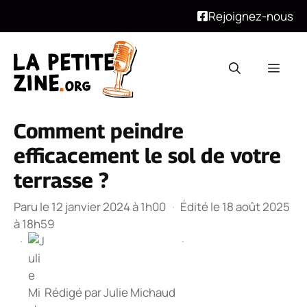
Rejoignez-nous
Aller
au
Men
contenu
Comment peindre
efficacement le sol de votre
terrasse ?
Paru le 12 janvier 2024 à 1h00
·
Édité le 18 août 2025
à 18h59
·
·
Rédigé par
Julie Michaud