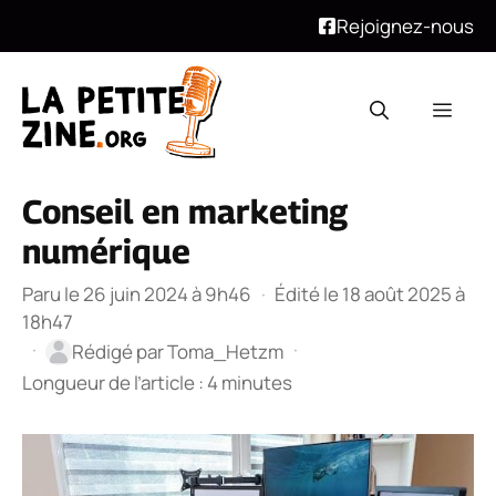
Rejoignez-nous
Aller
au
Men
contenu
Conseil en marketing
numérique
Paru le 26 juin 2024 à 9h46
·
Édité le 18 août 2025 à
18h47
·
·
Rédigé par
Toma_Hetzm
Longueur de l’article : 4 minutes