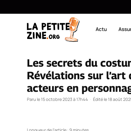
Aller
au
Actu
Assu
contenu
Les secrets du costum
Révélations sur l’art
acteurs en personnag
Paru le 15 octobre 2023 à 17h44
·
Édité le 18 août 20
Longueur de l’article : 9 minutes