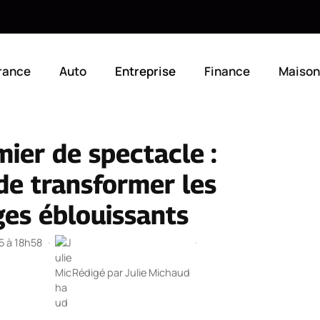
rance
Auto
Entreprise
Finance
Maison
ier de spectacle :
 de transformer les
es éblouissants
25 à 18h58
·
·
Rédigé par
Julie Michaud