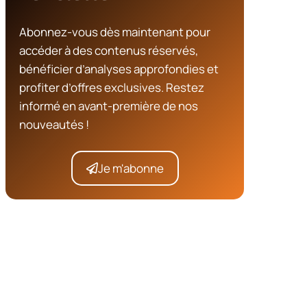
Abonnez-vous dès maintenant pour
accéder à des contenus réservés,
bénéficier d’analyses approfondies et
profiter d’offres exclusives. Restez
informé en avant-première de nos
nouveautés !
Je m'abonne