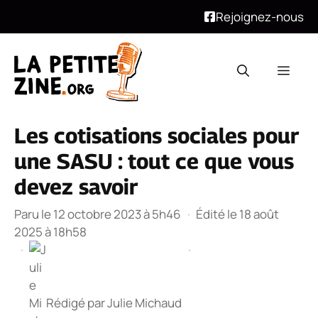
Rejoignez-nous
Aller
au
Men
contenu
Les cotisations sociales pour
une SASU : tout ce que vous
devez savoir
Paru le 12 octobre 2023 à 5h46
·
Édité le 18 août
2025 à 18h58
·
·
Rédigé par
Julie Michaud