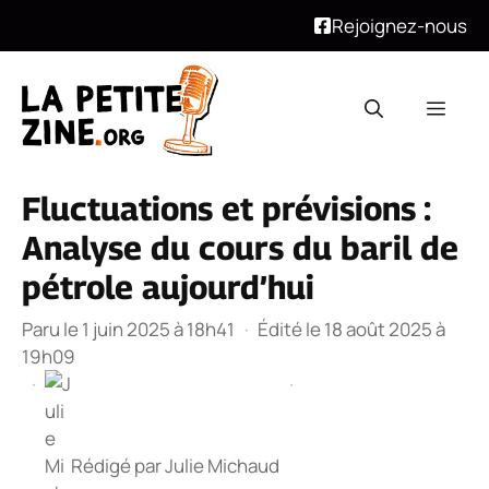
Rejoignez-nous
Aller
au
Men
contenu
Fluctuations et prévisions :
Analyse du cours du baril de
pétrole aujourd’hui
Paru le 1 juin 2025 à 18h41
·
Édité le 18 août 2025 à
19h09
·
·
Rédigé par
Julie Michaud