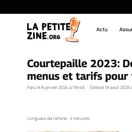
Aller
au
Actu
Assu
contenu
Courtepaille 2023: 
menus et tarifs pour 
Paru le 8 janvier 2024 à 19h46
·
Édité le 18 août 2025
Longueur de l’article : 4 minutes