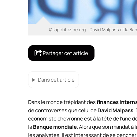
© lapetitezine.org - David Malpass et la Ba
Partager cet article
Dans cet article
Dans le monde trépidant des
finances intern
de controverses que celui de
David Malpass
.
économiste chevronné est à la tête de l’une de
la
Banque mondiale
. Alors que son mandat à l
les analystes, il est intéressant de se pencher