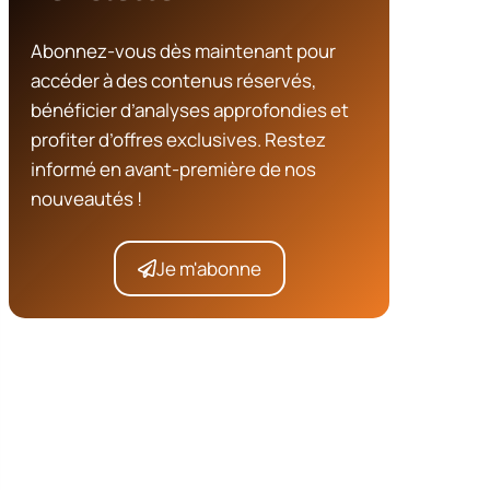
Abonnez-vous dès maintenant pour
accéder à des contenus réservés,
bénéficier d’analyses approfondies et
profiter d’offres exclusives. Restez
informé en avant-première de nos
nouveautés !
Je m'abonne