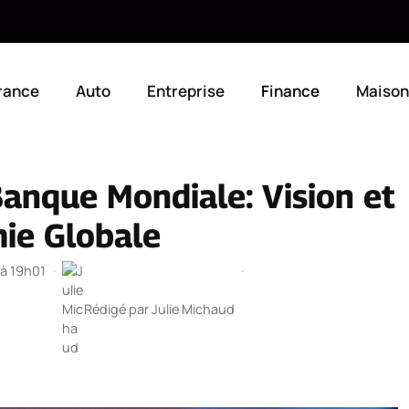
rance
Auto
Entreprise
Finance
Maison
Banque Mondiale: Vision et
ie Globale
 à 19h01
·
·
Rédigé par
Julie Michaud