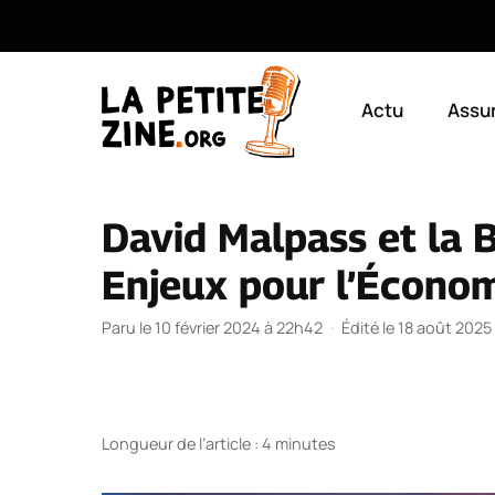
Aller
au
Actu
Assu
contenu
David Malpass et la 
Enjeux pour l’Économ
Paru le 10 février 2024 à 22h42
·
Édité le 18 août 2025
Longueur de l’article : 4 minutes