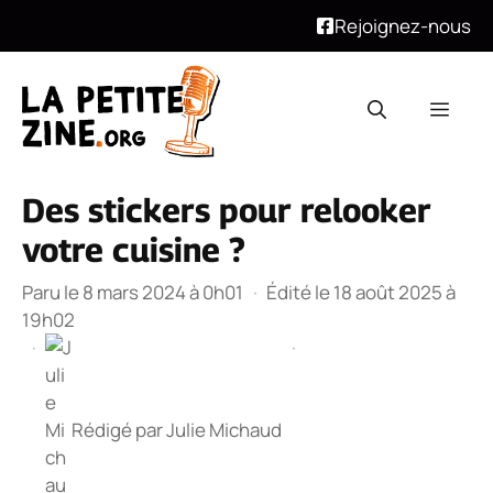
Rejoignez-nous
Aller
au
Men
contenu
Des stickers pour relooker
votre cuisine ?
Paru le 8 mars 2024 à 0h01
·
Édité le 18 août 2025 à
19h02
·
·
Rédigé par
Julie Michaud