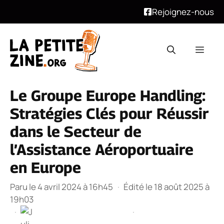
Rejoignez-nous
Aller
au
Men
contenu
Le Groupe Europe Handling:
Stratégies Clés pour Réussir
dans le Secteur de
l’Assistance Aéroportuaire
en Europe
Paru le 4 avril 2024 à 16h45
·
Édité le 18 août 2025 à
19h03
·
·