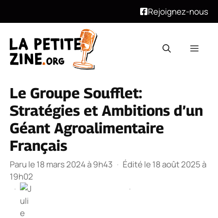
Rejoignez-nous
Aller
au
Men
contenu
Le Groupe Soufflet:
Stratégies et Ambitions d’un
Géant Agroalimentaire
Français
Paru le 18 mars 2024 à 9h43
·
Édité le 18 août 2025 à
19h02
·
·