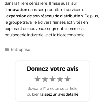
dans la filière céréalière. Il mise aussi sur
l’
innovation
dans ses produits et services et
l’
expansion de son réseau de distribution
. De plus,
le groupe travaille à diversifier ses activités en
explorant de nouveaux segments comme la
boulangerie industrielle et la biotechnologie.
Catégories
Entreprise
Donnez votre avis
★
★
★
★
★
er
Soyez le 1
à noter cet article
ou bien
laissez un avis détaillé