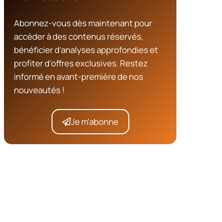
Abonnez-vous dès maintenant pour
accéder à des contenus réservés,
bénéficier d’analyses approfondies et
profiter d’offres exclusives. Restez
informé en avant-première de nos
nouveautés !
Je m'abonne