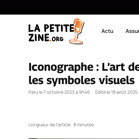
Aller
au
Actu
Assu
contenu
Iconographe : L’art d
les symboles visuels
Paru le 7 octobre 2023 à 9h46
·
Édité le 18 août 2025
Longueur de l’article : 8 minutes