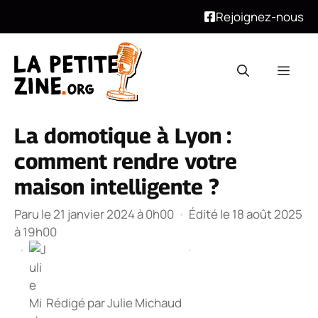
Rejoignez-nous
Aller
au
Men
contenu
La domotique à Lyon :
comment rendre votre
maison intelligente ?
Paru le 21 janvier 2024 à 0h00
·
Édité le 18 août 2025
à 19h00
·
·
Rédigé par
Julie Michaud