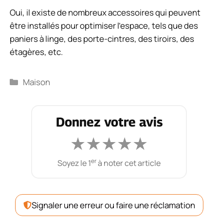
Oui, il existe de nombreux accessoires qui peuvent
être installés pour optimiser l’espace, tels que des
paniers à linge, des porte-cintres, des tiroirs, des
étagères, etc.
Catégories
Maison
Donnez votre avis
★
★
★
★
★
er
Soyez le 1
à noter cet article
Signaler une erreur ou faire une réclamation