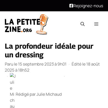
Rejoignez-nous
Aller
au
Men
contenu
La profondeur idéale pour
un dressing
Paru le 15 septembre 2023 à 9h01
·
Édité le 18 août
2025 à 18h52
·
·
Rédigé par
Julie Michaud