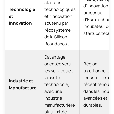
startups
d’innovation av
Technologie
technologiques
présence
et
et l’innovation,
d’EuraTechnolo
Innovation
soutenu par
incubateur de
l’écosystème
startups tech.
de la Silicon
Roundabout.
Davantage
orientée vers
Région
les services et
traditionnelle
la haute
industrielle av
Industrie et
technologie,
récent renouv
Manufacture
avec une
dans les indust
industrie
avancées et
manufacturière
durables.
plus limitée.