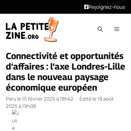
Rejoignez-nous
Aller
au
Men
contenu
Connectivité et opportunités
d’affaires : l’axe Londres-Lille
dans le nouveau paysage
économique européen
Paru le 15 février 2025 à 18h42
·
Édité le 18 août
2025 à 19h08
·
·