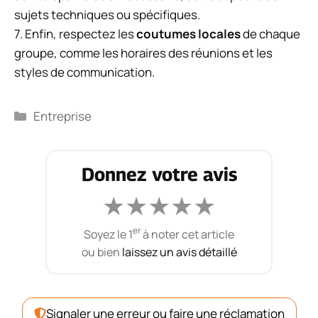
sujets techniques ou spécifiques.
7. Enfin, respectez les
coutumes locales
de chaque
groupe, comme les horaires des réunions et les
styles de communication.
Catégories
Entreprise
Donnez votre avis
★
★
★
★
★
er
Soyez le 1
à noter cet article
ou bien
laissez un avis détaillé
Signaler une erreur ou faire une réclamation