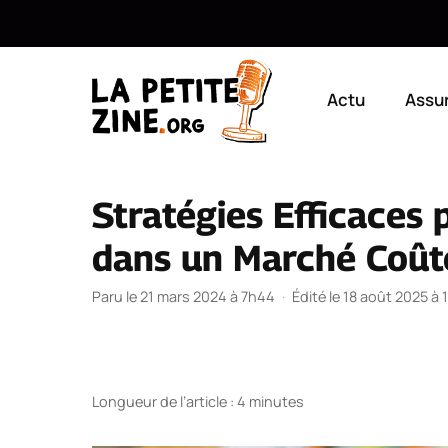
Aller
au
Actu
Assu
contenu
Stratégies Efficaces
dans un Marché Coû
Paru le 21 mars 2024 à 7h44
·
Édité le 18 août 2025 à
Longueur de l’article : 4 minutes