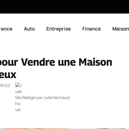
rance
Auto
Entreprise
Finance
Maison
 pour Vendre une Maison
teux
 19h02
·
·
Rédigé par
Julie Michaud