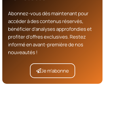
Abonnez-vous dès maintenant pour
accéder à des contenus réservés,
bénéficier d’analyses approfondies et
profiter d’offres exclusives. Restez
informé en avant-première de nos
nouveautés !
Je m'abonne