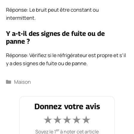
Réponse: Le bruit peut être constant ou
intermittent.
Y a-t-il des signes de fuite ou de
panne ?
Réponse: Vérifiez si le réfrigérateur est propre et s’il
y a des signes de fuite ou de panne.
Catégories
Maison
Donnez votre avis
★
★
★
★
★
er
Soyez le 1
à noter cet article