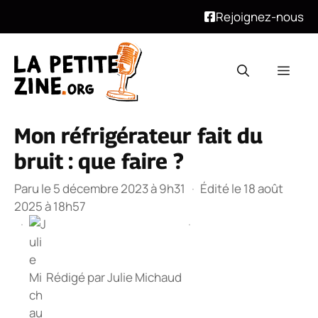
Rejoignez-nous
Aller
au
Men
contenu
Mon réfrigérateur fait du
bruit : que faire ?
Paru le 5 décembre 2023 à 9h31
·
Édité le 18 août
2025 à 18h57
·
·
Rédigé par
Julie Michaud