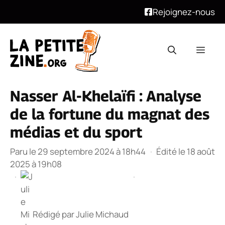
Rejoignez-nous
Aller
au
Men
contenu
Nasser Al-Khelaïfi : Analyse
de la fortune du magnat des
médias et du sport
Paru le 29 septembre 2024 à 18h44
·
Édité le 18 août
2025 à 19h08
·
·
Rédigé par
Julie Michaud