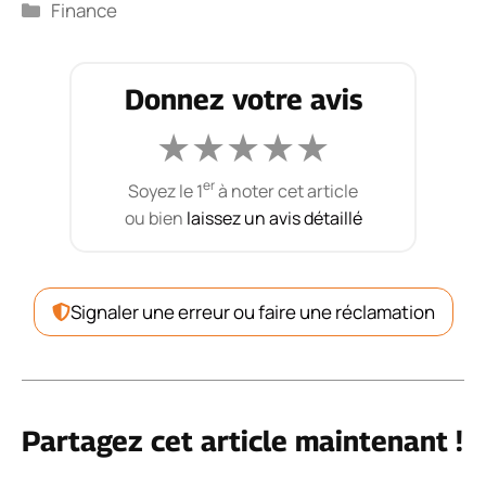
Catégories
Finance
Donnez votre avis
★
★
★
★
★
er
Soyez le 1
à noter cet article
ou bien
laissez un avis détaillé
Signaler une erreur ou faire une réclamation
Partagez cet article maintenant !