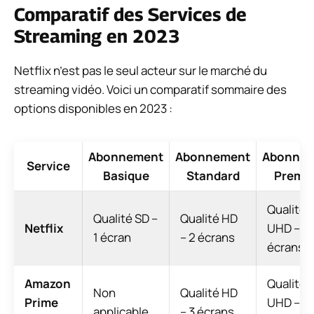
Comparatif des Services de
Streaming en 2023
Netflix n’est pas le seul acteur sur le marché du
streaming vidéo. Voici un comparatif sommaire des
options disponibles en 2023 :
Abonnement
Abonnement
Abonne
Service
Basique
Standard
Premi
Qualité
Qualité SD –
Qualité HD
Netflix
UHD – 4
1 écran
– 2 écrans
écrans
Amazon
Qualité
Non
Qualité HD
Prime
UHD – 3
applicable
– 3 écrans