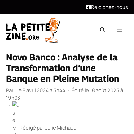
Rejoignez-nous
Aller
au
Men
contenu
Novo Banco : Analyse de la
Transformation d’une
Banque en Pleine Mutation
Paru le 8 avril 2024 à 5h44
·
Édité le 18 août 2025 à
19h03
·
·
Rédigé par
Julie Michaud