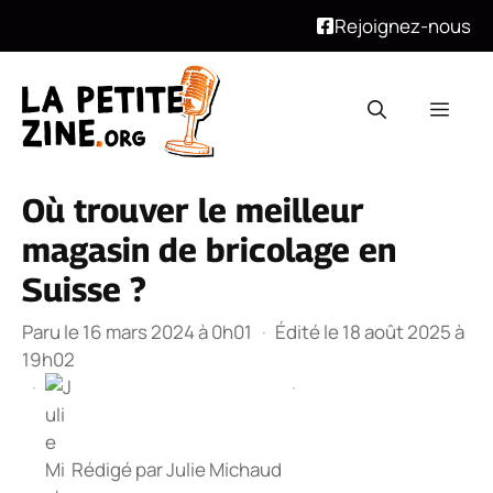
Rejoignez-nous
Aller
au
Men
contenu
Où trouver le meilleur
magasin de bricolage en
Suisse ?
Paru le 16 mars 2024 à 0h01
·
Édité le 18 août 2025 à
19h02
·
·
Rédigé par
Julie Michaud