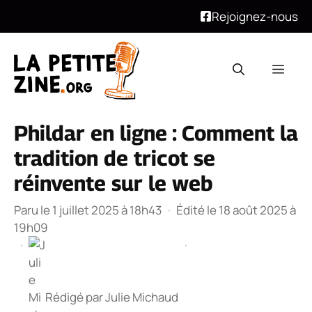
Rejoignez-nous
Aller
au
Men
contenu
Phildar en ligne : Comment la
tradition de tricot se
réinvente sur le web
Paru le 1 juillet 2025 à 18h43
·
Édité le 18 août 2025 à
19h09
·
·
Rédigé par
Julie Michaud