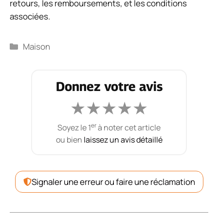
retours, les remboursements, et les conditions
associées.
Catégories
Maison
Donnez votre avis
★
★
★
★
★
er
Soyez le 1
à noter cet article
ou bien
laissez un avis détaillé
Signaler une erreur ou faire une réclamation