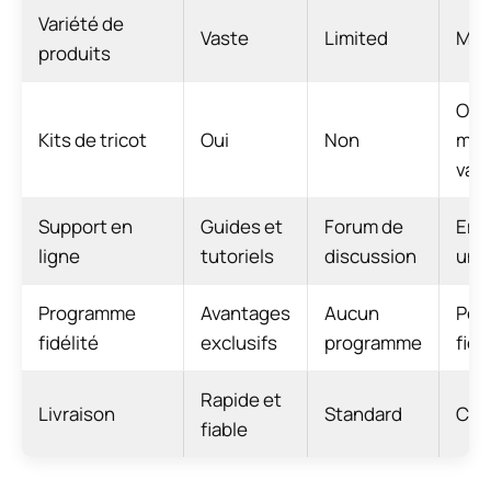
Variété de
Vaste
Limited
Moy
produits
Oui,
Kits de tricot
Oui
Non
moi
vari
Support en
Guides et
Forum de
Ema
ligne
tutoriels
discussion
uni
Programme
Avantages
Aucun
Poi
fidélité
exclusifs
programme
fidé
Rapide et
Livraison
Standard
Coû
fiable