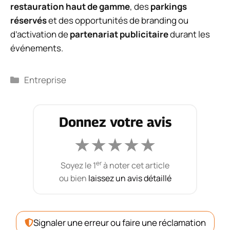
restauration haut de gamme
, des
parkings
réservés
et des opportunités de branding ou
d’activation de
partenariat publicitaire
durant les
événements.
Catégories
Entreprise
Donnez votre avis
★
★
★
★
★
er
Soyez le 1
à noter cet article
ou bien
laissez un avis détaillé
Signaler une erreur ou faire une réclamation