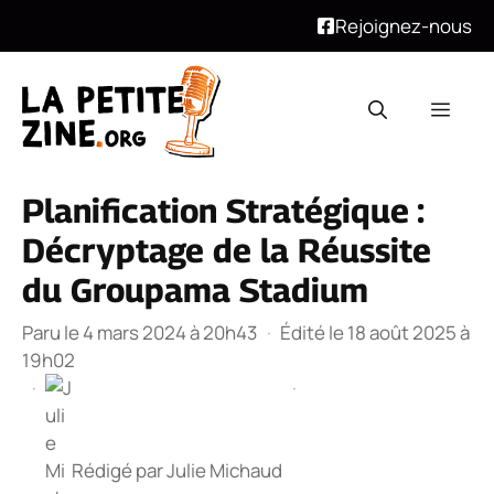
Rejoignez-nous
Aller
au
Men
contenu
Planification Stratégique :
Décryptage de la Réussite
du Groupama Stadium
Paru le 4 mars 2024 à 20h43
·
Édité le 18 août 2025 à
19h02
·
·
Rédigé par
Julie Michaud