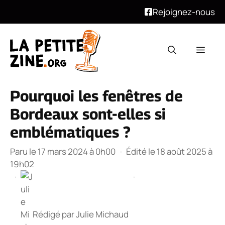
Rejoignez-nous
Aller
au
Men
contenu
Pourquoi les fenêtres de
Bordeaux sont-elles si
emblématiques ?
Paru le 17 mars 2024 à 0h00
·
Édité le 18 août 2025 à
19h02
·
·
Rédigé par
Julie Michaud