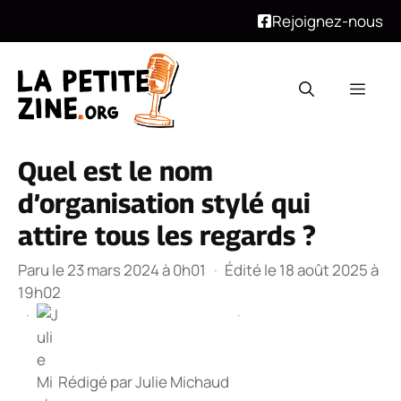
Rejoignez-nous
Aller
au
Men
contenu
Quel est le nom
d’organisation stylé qui
attire tous les regards ?
Paru le 23 mars 2024 à 0h01
·
Édité le 18 août 2025 à
19h02
·
·
Rédigé par
Julie Michaud