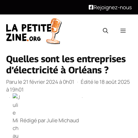
Rejoignez-nous
Aller
au
Men
contenu
Quelles sont les entreprises
d’électricité à Orléans ?
Paru le 21 février 2024 à 0h01
·
Édité le 18 août 2025
à 19h01
·
·
Rédigé par
Julie Michaud