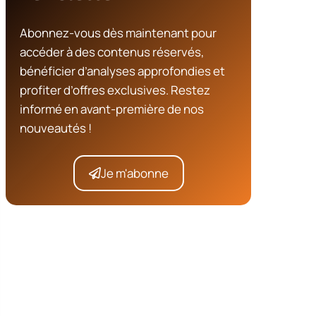
Abonnez-vous dès maintenant pour
accéder à des contenus réservés,
bénéficier d’analyses approfondies et
profiter d’offres exclusives. Restez
informé en avant-première de nos
nouveautés !
Je m'abonne