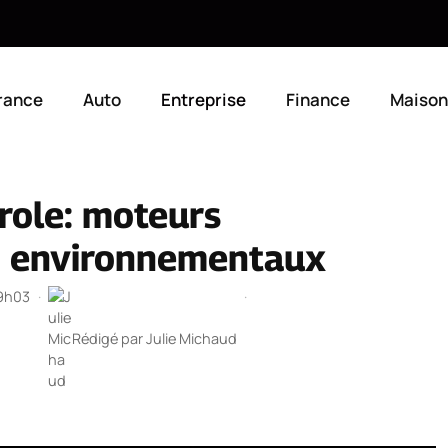
rance
Auto
Entreprise
Finance
Maison
trole: moteurs
s environnementaux
19h03
·
·
Rédigé par
Julie Michaud