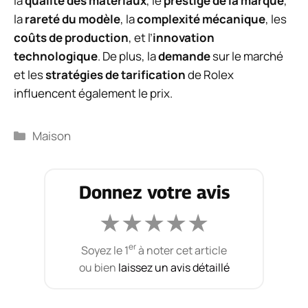
la
qualité des matériaux
, le
prestige de la marque
,
la
rareté du modèle
, la
complexité mécanique
, les
coûts de production
, et l’
innovation
technologique
. De plus, la
demande
sur le marché
et les
stratégies de tarification
de Rolex
influencent également le prix.
Catégories
Maison
Donnez votre avis
★
★
★
★
★
er
Soyez le 1
à noter cet article
ou bien
laissez un avis détaillé