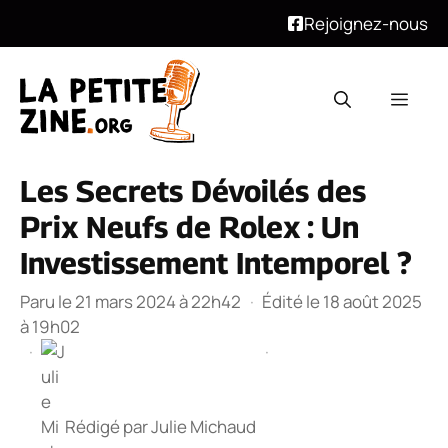
Rejoignez-nous
Aller
au
Men
contenu
Les Secrets Dévoilés des
Prix Neufs de Rolex : Un
Investissement Intemporel ?
Paru le 21 mars 2024 à 22h42
·
Édité le 18 août 2025
à 19h02
·
·
Rédigé par
Julie Michaud