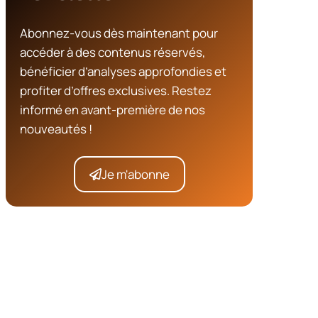
Abonnez-vous dès maintenant pour
accéder à des contenus réservés,
bénéficier d’analyses approfondies et
profiter d’offres exclusives. Restez
informé en avant-première de nos
nouveautés !
Je m'abonne