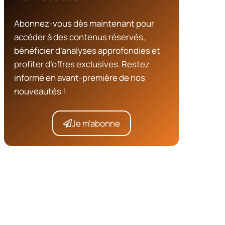
Abonnez-vous dès maintenant pour
accéder à des contenus réservés,
bénéficier d’analyses approfondies et
profiter d’offres exclusives. Restez
informé en avant-première de nos
nouveautés !
Je m'abonne