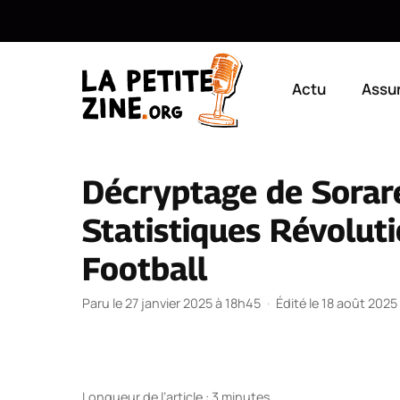
Aller
au
Actu
Assu
contenu
Décryptage de Sorar
Statistiques Révolut
Football
Paru le 27 janvier 2025 à 18h45
·
Édité le 18 août 2025
Longueur de l’article : 3 minutes