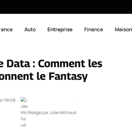
rance
Auto
Entreprise
Finance
Maison
e Data : Comment les
ionnent le Fantasy
 à 19h08
·
·
Rédigé par
Julie Michaud