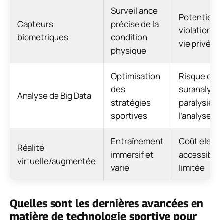
Surveillance
Potentiel 
Capteurs
précise de la
violation d
biometriques
condition
vie privée
physique
Optimisation
Risque de
des
suranalyse
Analyse de Big Data
stratégies
paralysie p
sportives
l’analyse
Entraînement
Coût élevé
Réalité
immersif et
accessibili
virtuelle/augmentée
varié
limitée
Quelles sont les dernières avancées en
matière de technologie sportive pour