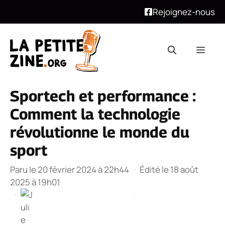
Rejoignez-nous
Aller
au
Men
contenu
Sportech et performance :
Comment la technologie
révolutionne le monde du
sport
Paru le 20 février 2024 à 22h44
·
Édité le 18 août
2025 à 19h01
·
·