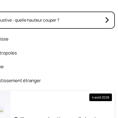
bustive : quelle hauteur couper ?
uisse
tropoles
me
estissement étranger
4 août 2026