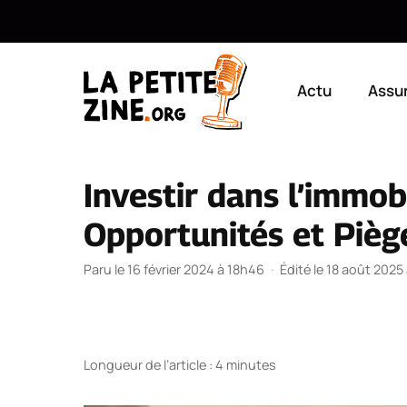
Aller
au
Actu
Assu
contenu
Investir dans l’immobi
Opportunités et Pièg
Paru le 16 février 2024 à 18h46
·
Édité le 18 août 2025
Longueur de l’article : 4 minutes