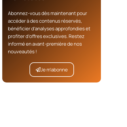
Abonnez-vous dès maintenant pour
accéder à des contenus réservés,
bénéficier d’analyses approfondies et
profiter d’offres exclusives. Restez
informé en avant-première de nos
nouveautés !
Je m'abonne