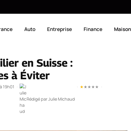
rance
Auto
Entreprise
Finance
Maison
lier en Suisse :
es à Éviter
 à 19h01
·
·
★
★
★
★
★
·
Rédigé par
Julie Michaud