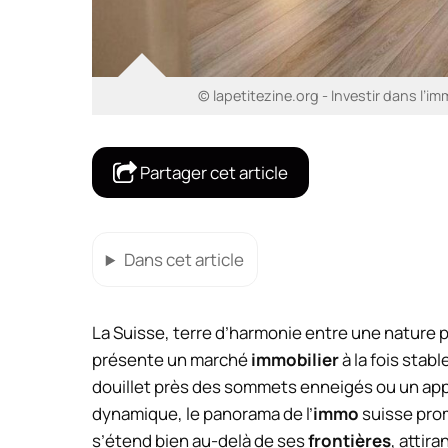
© lapetitezine.org - Investir dans l’im
Partager cet article
Dans cet article
La Suisse, terre d’harmonie entre une nature
présente un marché
immobilier
à la fois stab
douillet près des sommets enneigés ou un a
dynamique, le panorama de l’
immo
suisse prom
s’étend bien au-delà de ses
frontières
, attir