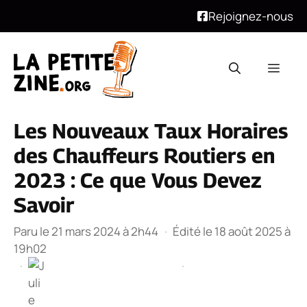
Rejoignez-nous
Aller
au
Men
contenu
Les Nouveaux Taux Horaires
des Chauffeurs Routiers en
2023 : Ce que Vous Devez
Savoir
Paru le 21 mars 2024 à 2h44
·
Édité le 18 août 2025 à
19h02
·
·