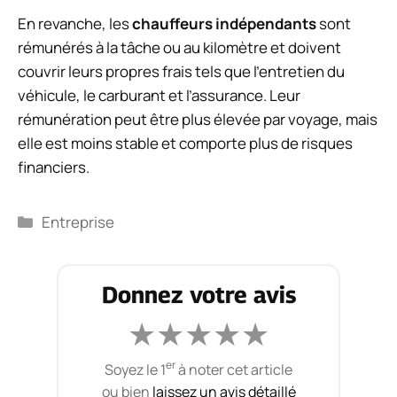
En revanche, les
chauffeurs indépendants
sont
rémunérés à la tâche ou au kilomètre et doivent
couvrir leurs propres frais tels que l’entretien du
véhicule, le carburant et l’assurance. Leur
rémunération peut être plus élevée par voyage, mais
elle est moins stable et comporte plus de risques
financiers.
Catégories
Entreprise
Donnez votre avis
★
★
★
★
★
er
Soyez le 1
à noter cet article
ou bien
laissez un avis détaillé