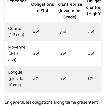
Échéance
Obligatio
Obligations
d’Entreprise
d’Entrepr
d’État
(Investment
(High Yiel
Grade)
Courte
x %
y %
z %
(1-3 ans)
Moyenne
(3-10
a %
b %
c %
ans)
Longue
(plus de
d %
e %
f %
10 ans)
En général, les obligations à long terme présentent