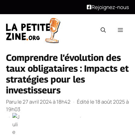
Rejoignez-nous
Aller
au
Men
contenu
Comprendre l’évolution des
taux obligataires : Impacts et
stratégies pour les
investisseurs
Paru le 27 avril 2024 à 18h42
·
Édité le 18 août 2025 à
19h03
·
·