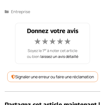
Catégories
Entreprise
Donnez votre avis
★
★
★
★
★
er
Soyez le 1
à noter cet article
ou bien
laissez un avis détaillé
Signaler une erreur ou faire une réclamation
Partagez cet article maintenant !