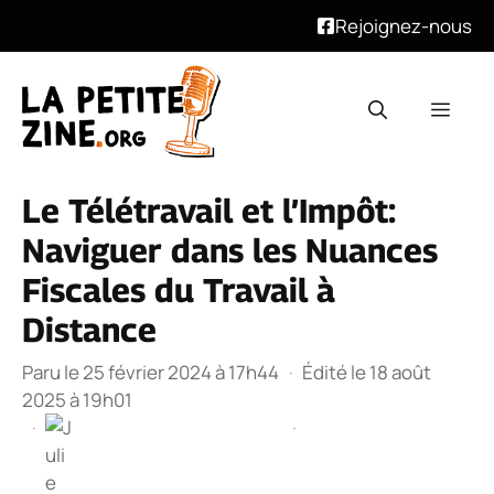
Rejoignez-nous
Aller
au
Men
contenu
Le Télétravail et l’Impôt:
Naviguer dans les Nuances
Fiscales du Travail à
Distance
Paru le 25 février 2024 à 17h44
·
Édité le 18 août
2025 à 19h01
·
·