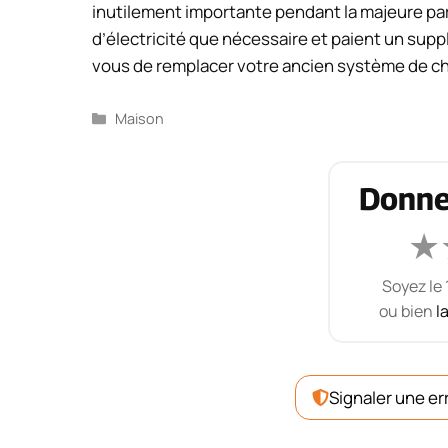
inutilement importante pendant la majeure par
d’électricité que nécessaire et paient un supp
vous de remplacer votre ancien système de cha
Catégories
Maison
Donne
★
Soyez le 
ou bien
l
Signaler une er