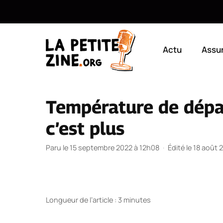
Aller
au
Actu
Assu
contenu
Température de dépar
c’est plus
Paru le 15 septembre 2022 à 12h08
·
Édité le 18 août
Longueur de l’article : 3 minutes