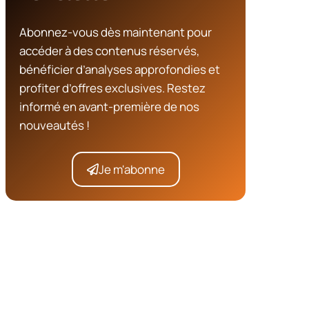
Abonnez-vous dès maintenant pour
accéder à des contenus réservés,
bénéficier d’analyses approfondies et
profiter d’offres exclusives. Restez
informé en avant-première de nos
nouveautés !
Je m'abonne