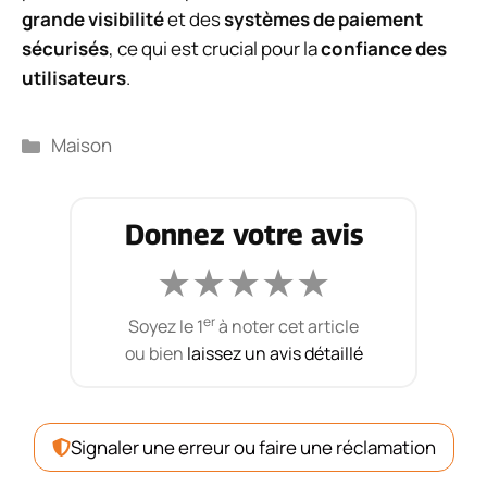
grande visibilité
et des
systèmes de paiement
sécurisés
, ce qui est crucial pour la
confiance des
utilisateurs
.
Catégories
Maison
Donnez votre avis
★
★
★
★
★
er
Soyez le 1
à noter cet article
ou bien
laissez un avis détaillé
Signaler une erreur ou faire une réclamation