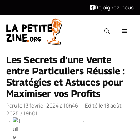
Rejoignez-nous
Aller
au
Men
contenu
Les Secrets d’une Vente
entre Particuliers Réussie :
Stratégies et Astuces pour
Maximiser vos Profits
Paru le 13 février 2024 à 10h46
·
Édité le 18 août
2025 à 19h01
·
·