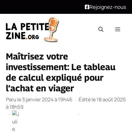
Rejoignez-nous
Aller
au
Men
contenu
Maîtrisez votre
investissement: Le tableau
de calcul expliqué pour
l’achat en viager
Paru le 3 janvier 2024 à 19h46
·
Édité le 18 août 2025
à 18h59
·
·