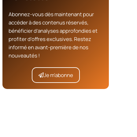
Abonnez-vous dès maintenant pour
accéder à des contenus réservés,
bénéficier d’analyses approfondies et
profiter d’offres exclusives. Restez
informé en avant-première de nos
nouveautés !
Je m'abonne