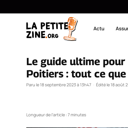
Aller
au
Actu
Assu
contenu
Le guide ultime pour 
Poitiers : tout ce que
Paru le 18 septembre 2023 à 13h47
·
Édité le 18 août 
Longueur de l’article : 7 minutes