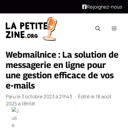
Rejoignez-nous
Aller
au
Men
contenu
Webmailnice : La solution de
messagerie en ligne pour
une gestion efficace de vos
e-mails
Paru le 3 octobre 2023 à 21h43
·
Édité le 18 août
2025 à 18h58
·
·