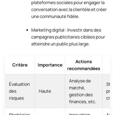
plateformes sociales pour engager la
conversation avec la clientèle et créer
une communauté fidèle.
Marketing digital : Investir dans des
campagnes publicitaires ciblées pour
atteindre un public plus large.
Actions
Critère
Importance
recommandées
p
Analyse de
Évaluation
Stab
marché,
des
Haute
prév
gestion des
risques
cris
finances, etc.
Stratégies
Innovation,
Aug