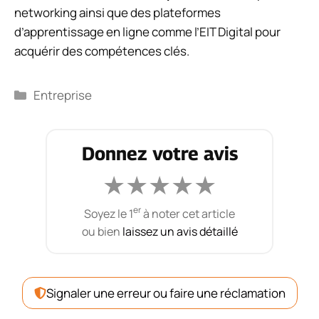
networking ainsi que des plateformes
d’apprentissage en ligne comme l’EIT Digital pour
acquérir des compétences clés.
Catégories
Entreprise
Donnez votre avis
★
★
★
★
★
er
Soyez le 1
à noter cet article
ou bien
laissez un avis détaillé
Signaler une erreur ou faire une réclamation