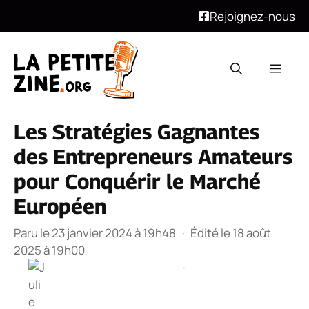
Rejoignez-nous
Aller
au
Men
contenu
Les Stratégies Gagnantes
des Entrepreneurs Amateurs
pour Conquérir le Marché
Européen
Paru le 23 janvier 2024 à 19h48
·
Édité le 18 août
2025 à 19h00
·
·