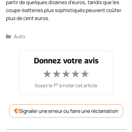
partir de quelques dizaines d’euros, tandis que les
coupe-batteries plus sophistiqués peuvent coûter
plus de cent euros.
Catégories
Auto
Donnez votre avis
★
★
★
★
★
er
Soyez le 1
à noter cet article
Signaler une erreur ou faire une réclamation