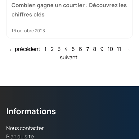
Combien gagne un courtier : Découvrez les
chiffres clés
16 octobre 2023
Page
Page
Page
Page
Page
Page
Page
Page
Page
Page
Page
←
précédent
1
2
3
4
5
6
7
8
9
10
11
→
suivant
Informations
Nous contacter
Plan du site