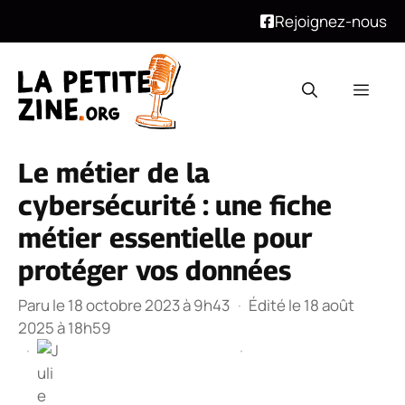
Rejoignez-nous
Aller
au
Men
contenu
Le métier de la
cybersécurité : une fiche
métier essentielle pour
protéger vos données
Paru le 18 octobre 2023 à 9h43
·
Édité le 18 août
2025 à 18h59
·
·