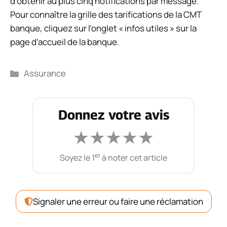
d’obtenir au plus cinq notifications par message.
Pour connaître la grille des tarifications de la CMT
banque, cliquez sur l’onglet « infos utiles » sur la
page d’accueil de la banque.
Catégories
Assurance
Donnez votre avis
★
★
★
★
★
er
Soyez le 1
à noter cet article
Signaler une erreur ou faire une réclamation