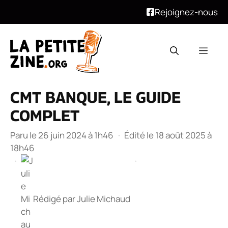
Rejoignez-nous
Aller
au
Men
contenu
CMT BANQUE, LE GUIDE
COMPLET
Paru le 26 juin 2024 à 1h46
·
Édité le 18 août 2025 à
18h46
·
·
Rédigé par
Julie Michaud