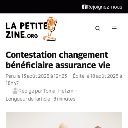
Rejoignez-nous
Aller
au
Men
contenu
Contestation changement
bénéficiaire assurance vie
Paru le 13 août 2025 à 12h23
·
Édité le 18 août 2025 à
18h47
·
·
Rédigé par
Toma_Hetzm
Longueur de l’article : 8 minutes