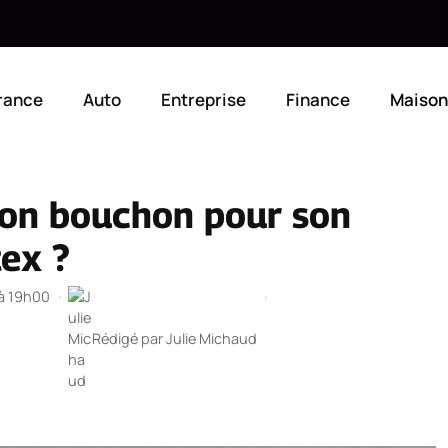
rance
Auto
Entreprise
Finance
Maison
bon bouchon pour son
tex ?
 à 19h00
·
·
Rédigé par
Julie Michaud