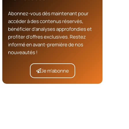
Abonnez-vous dès maintenant pour
accéder à des contenus réservés,
bénéficier d’analyses approfondies et
profiter d’offres exclusives. Restez
informé en avant-première de nos
nouveautés !
Je m'abonne