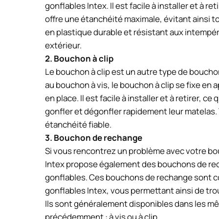
gonflables Intex. Il est facile à installer et à
offre une étanchéité maximale, évitant ainsi to
en plastique durable et résistant aux intempérie
extérieur.
2. Bouchon à clip
Le bouchon à clip est un autre type de bouchon
au bouchon à vis, le bouchon à clip se fixe en 
en place. Il est facile à installer et à retirer,
gonfler et dégonfler rapidement leur matelas. 
étanchéité fiable.
3. Bouchon de rechange
Si vous rencontrez un problème avec votre bo
Intex propose également des bouchons de re
gonflables. Ces bouchons de rechange sont c
gonflables Intex, vous permettant ainsi de tro
Ils sont généralement disponibles dans les 
précédemment : à vis ou à clip.