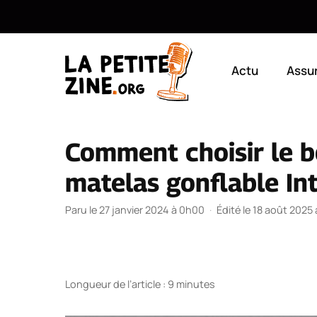
Aller
au
Actu
Assu
contenu
Comment choisir le 
matelas gonflable In
Paru le 27 janvier 2024 à 0h00
·
Édité le 18 août 2025
Longueur de l’article : 9 minutes