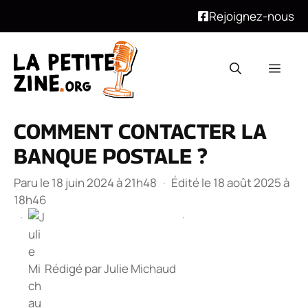
Rejoignez-nous
Aller
au
Men
contenu
COMMENT CONTACTER LA
BANQUE POSTALE ?
Paru le 18 juin 2024 à 21h48
·
Édité le 18 août 2025 à
18h46
·
·
Rédigé par
Julie Michaud