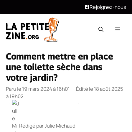
Rejoignez-nous
Aller
au
Men
contenu
Comment mettre en place
une toilette sèche dans
votre jardin?
Paru le 19 mars 2024 à 16h01
·
Édité le 18 août 2025
à 19h02
·
·
Rédigé par
Julie Michaud